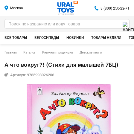
Москва
8 (800) 250-22-71
ИГРУШКИ ОПТОМ
ВСЕ ТОВАРЫ
ВЕЛОСИПЕДЫ
НОВИНКИ
ТОВАРЫ НЕДЕЛИ
ТО
Главная
Каталог
Книжная продукция
Детские книги
А что вокруг?! (Стихи для малышей 7БЦ)
Артикул: 9785993026206