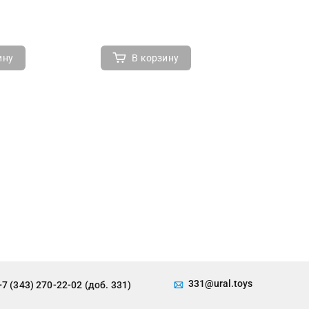
ину
В корзину
В 
331@ural.toys
+7 (343) 270-22-02 (доб. 331)