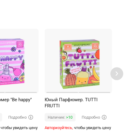
ер "Be happy"
Юный Парфюмер. TUTTI
Юный П
FRUTTI
"Парфюм
Поп
Подробно
Подробно
Наличие:
>10
Наличи
чтобы увидеть цену
Авторизуйтесь,
чтобы увидеть цену
Авторизуй