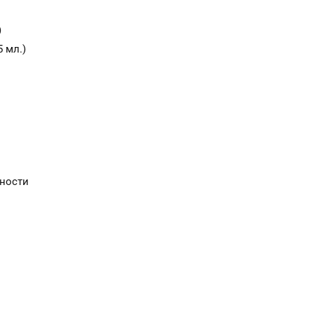
)
 мл.)
сности