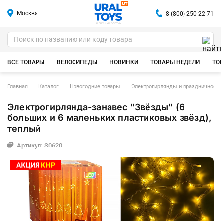
Москва
8 (800) 250-22-71
ИГРУШКИ ОПТОМ
ВСЕ ТОВАРЫ
ВЕЛОСИПЕДЫ
НОВИНКИ
ТОВАРЫ НЕДЕЛИ
ТО
Главная
Каталог
Новогодние товары
Электрогирлянды и праздничное 
Электрогирлянда-занавес "Звёзды" (6
больших и 6 маленьких пластиковых звёзд),
теплый
Артикул: S0620