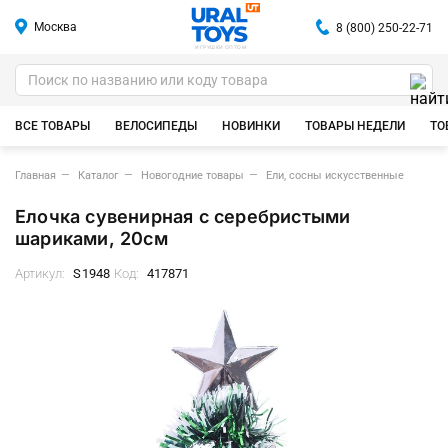
Москва
8 (800) 250-22-71
ИГРУШКИ ОПТОМ
ВСЕ ТОВАРЫ
ВЕЛОСИПЕДЫ
НОВИНКИ
ТОВАРЫ НЕДЕЛИ
ТО
Главная
Каталог
Новогодние товары
Ели, сосны искусственные
Елочка сувенирная с серебристыми
шариками, 20см
Артикул:
S1948
Код:
417871