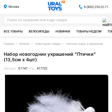
Москва
8 (800) 250-22-71
ИГРУШКИ ОПТОМ
ВСЕ ТОВАРЫ
ВЕЛОСИПЕДЫ
НОВИНКИ
ТОВАРЫ НЕДЕЛИ
ТО
Главная
Каталог
Новогодние товары
Елочные шары и украшения
Набор новогодних украшений "Птички"
(13,5см х 4шт)
Артикул:
S1747
Код:
417722