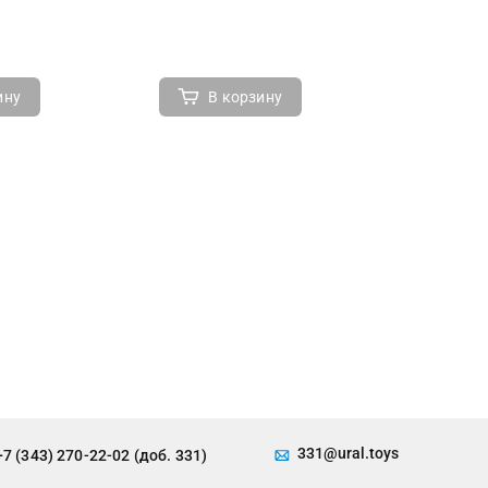
ину
В корзину
В 
331@ural.toys
+7 (343) 270-22-02 (доб. 331)