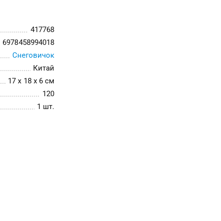
417768
6978458994018
Снеговичок
Китай
17 x 18 x 6 см
120
1 шт.