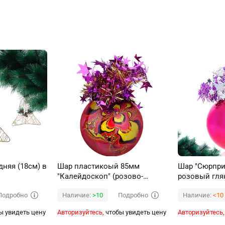
няя (18см) в
Шар пластикоый 85мм
Шар "Сюрпри
"Калейдоскоп" (розово-
розовый гл
желтый)
Подробно
Подробно
Наличие:
>10
Наличие:
<10
ы увидеть цену
Авторизуйтесь,
чтобы увидеть цену
Авторизуйтесь,