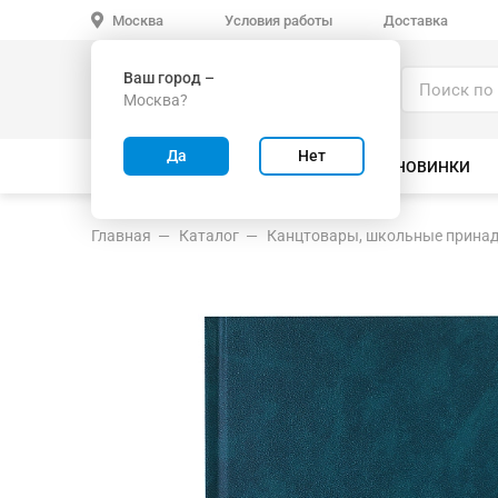
Условия работы
Доставка
Москва
Ваш город –
Каталог
Москва?
ИГРУШКИ ОПТОМ
Да
Нет
ВСЕ ТОВАРЫ
ВЕЛОСИПЕДЫ
НОВИНКИ
Главная
Каталог
Канцтовары, школьные прина