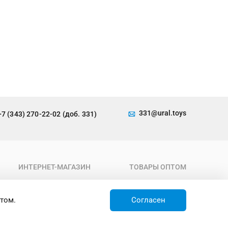
331@ural.toys
+7 (343) 270-22-02 (доб. 331)
ИНТЕРНЕТ-МАГАЗИН
ТОВАРЫ ОПТОМ
О компании
Каталог
Условия работы
Новинки
том.
Согласен
Доставка
Товары недели
Контакты
Товары по акции