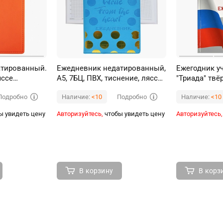
атированный.
Ежедневник недатированный,
Ежегодник уч
яссе
А5, 7БЦ, ПВХ, тиснение, ляссе,
"Триада" твё
, Оранжевый
синий, клетка, 140 л., "Яркие
Подробно
Подробно
Наличие:
<10
Наличие:
<10
круги"
ы увидеть цену
Авторизуйтесь,
чтобы увидеть цену
Авторизуйтесь,
В корзину
В корз