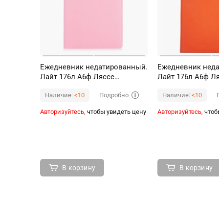
Ежедневник недатированный.
Ежедневник нед
Лайт 176л А6ф Ляссе
Лайт 176л А6ф Л
Porcellana Tinge, Розовый
Porcellana Tinge
Подробно
Наличие:
<10
Наличие:
<10
Авторизуйтесь,
чтобы увидеть цену
Авторизуйтесь,
чтоб
В корзину
В корзину