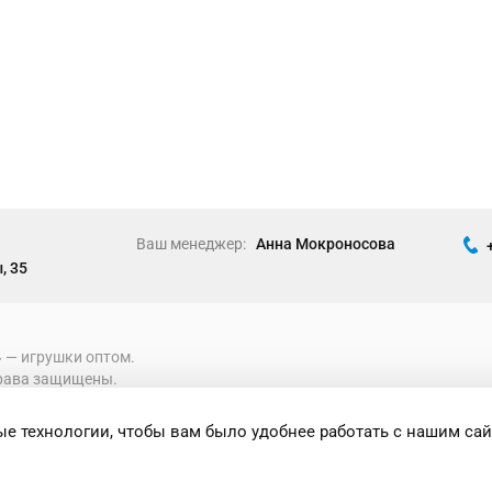
Ваш менеджер:
Анна Мокроносова
, 35
» ― игрушки оптом.
рава защищены.
е технологии, чтобы вам было удобнее работать с нашим сай
формация носит исключительно
 при каких условиях не является публичной
ениями Статьи 437 Гражданского кодекса