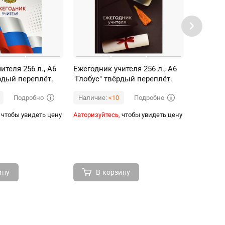
ителя 256 л., А6
Ежегодник учителя 256 л., А6
Ежеднев
рдый переплёт.
"Глобус" твёрдый переплёт.
"Веселое
Подробно
Подробно
Наличие:
<10
Наличи
чтобы увидеть цену
Авторизуйтесь,
чтобы увидеть цену
Авторизуй
ину
В корзину
В 