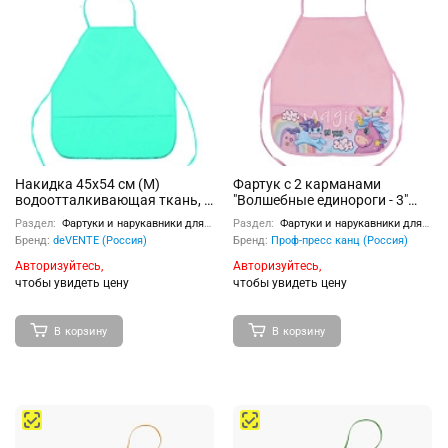
Накидка 45x54 см (M)
Фартук с 2 карманами
водоотталкивающая ткань, 3
"Волшебные единороги - 3"
кармана, однотонная
390х490 мм
Раздел:
Фартуки и нарукавники для труда
Раздел:
Фартуки и нарукавники для труда
бирюзовая
Бренд:
deVENTE (Россия)
Бренд:
Проф-пресс канц (Россия)
Авторизуйтесь,
Авторизуйтесь,
чтобы увидеть цену
чтобы увидеть цену
В корзину
В корзину