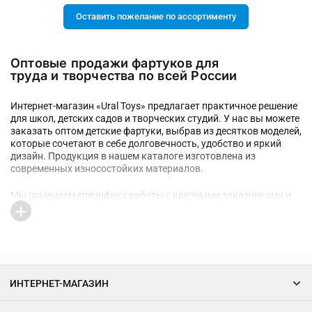
Оставить пожелание по ассортименту
Оптовые продажи фартуков для
труда и творчества по всей России
Интернет-магазин «Ural Toys» предлагает практичное решение
для школ, детских садов и творческих студий. У нас вы можете
заказать оптом детские фартуки, выбрав из десятков моделей,
которые сочетают в себе долговечность, удобство и яркий
дизайн. Продукция в нашем каталоге изготовлена из
современных износостойких материалов.
Мы понимаем специфику работы с крупными заказчиками и
предлагаем фартуки для творчества оптом с доставкой в
любой регион России. Сотрудничество с «Ural Toys»
гарантирует регулярность поставок и наличие актуальных
новинок на вашем складе.
В ассортименте представлены как классические однотонные
ИНТЕРНЕТ-МАГАЗИН
модели, так и изделия с любимыми героями и яркими
принтами. Большинство позиций укомплектовано
нарукавниками, которые обеспечивают комплексную защиту