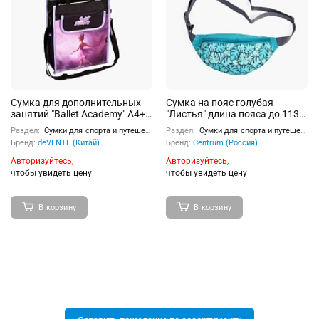
Сумка для дополнительных
Сумка на пояс голубая
занятий "Ballet Academy" A4+
"Листья" длина пояса до 113
(36x31x13 см) плотный
см, длина изделия 28,5см
Раздел:
Сумки для спорта и путешествий
Раздел:
Сумки для спорта и путешествий
износостойкий полиэстер с
Бренд:
deVENTE (Китай)
Бренд:
Centrum (Россия)
водоотталкивающей
пропиткой, с подкладом, 1
Авторизуйтесь,
Авторизуйтесь,
отделение на молнии, 1
чтобы увидеть цену
чтобы увидеть цену
передний карман на липучке,
боковой карман на липучке
для стакана-непроливайки,
В корзину
В корзину
боково