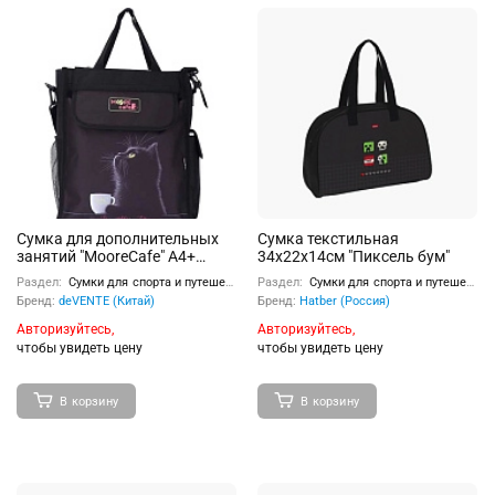
Сумка для дополнительных
Сумка текстильная
занятий "MooreCafe" A4+
34х22х14см "Пиксель бум"
(36x31x13 см), плотный
Раздел:
Сумки для спорта и путешествий
Раздел:
Сумки для спорта и путешествий
износостойкий полиэстер с
Бренд:
deVENTE (Китай)
Бренд:
Hatber (Россия)
водоотталкивающей
пропиткой, 1 просторное
Авторизуйтесь,
Авторизуйтесь,
отделение на молнии с 2мя
чтобы увидеть цену
чтобы увидеть цену
карманами внутри, 1
передний карман на липучке,
боковой карман на липучке
В корзину
В корзину
для стакана-неп