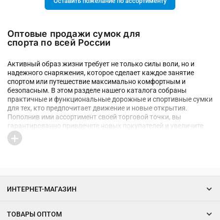
Оставить пожелание по ассортименту
Оптовые продажи сумок для
спорта по всей России
Активный образ жизни требует не только силы воли, но и
надежного снаряжения, которое сделает каждое занятие
спортом или путешествие максимально комфортным и
безопасным. В этом разделе нашего каталога собраны
практичные и функциональные дорожные и спортивные сумки
для тех, кто предпочитает движение и новые открытия.
Пополнив ими ассортимент своей торговой точки, вы
гарантированно привлечете новых покупателей и увеличите
сумму в среднем чеке.
Мы формируем каталог с учетом существующего спроса. В
наличии представлены следующие виды изделий:
Стильные дорожные сумки-тоут больших размеров
ИНТЕРНЕТ-МАГАЗИН
отличаются увеличенным объемом, множеством карманов
и откидным уплотненным дном, что делает их идеальным
выбором для повседневного использования, поездок или
ТОВАРЫ ОПТОМ
занятий спортом.