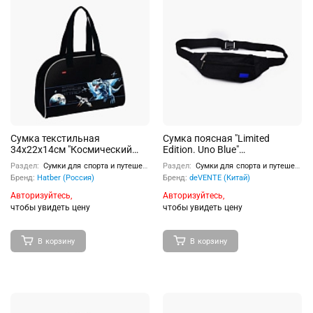
Сумка текстильная
Сумка поясная "Limited
34х22х14см "Космический
Edition. Uno Blue"
динозавр"
подростковая 26x10x7 см,
Раздел:
Сумки для спорта и путешествий
Раздел:
Сумки для спорта и путешествий
матовый полиэстер с
Бренд:
Hatber (Россия)
Бренд:
deVENTE (Китай)
водоотталкивающей
пропиткой, подклад, 1
Авторизуйтесь,
Авторизуйтесь,
отделение на молнии, 1
чтобы увидеть цену
чтобы увидеть цену
передний карман на молнии,
1 внутренний карман на
молнии, на регулируемом
В корзину
В корзину
поясе с пряжкой, аппликация
из