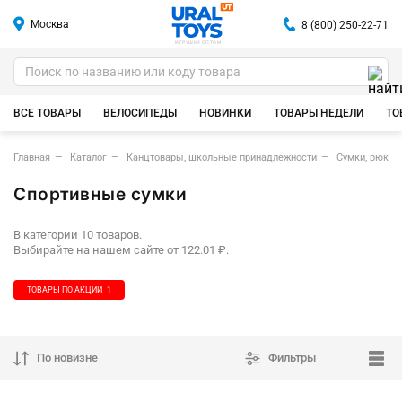
Москва
8 (800) 250-22-71
ИГРУШКИ ОПТОМ
ВСЕ ТОВАРЫ
ВЕЛОСИПЕДЫ
НОВИНКИ
ТОВАРЫ НЕДЕЛИ
ТО
Главная
Каталог
Канцтовары, школьные принадлежности
Сумки, рюкзак
Спортивные сумки
В категории 10 товаров.
Выбирайте на нашем сайте от 122.01 ₽.
ТОВАРЫ ПО АКЦИИ
1
По новизне
Фильтры