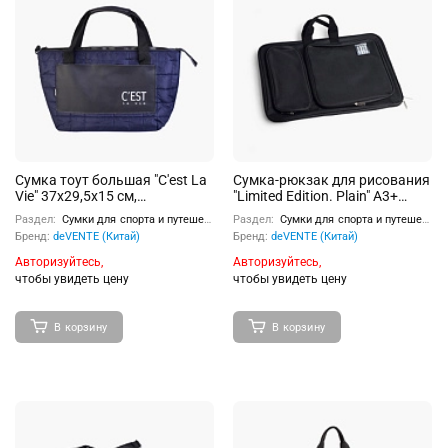
Сумка тоут большая "C'est La
Сумка-рюкзак для рисования
Vie" 37x29,5x15 см,
"Limited Edition. Plain" A3+
высококачественная
(36x50x2 см) 500 г,
Раздел:
Сумки для спорта и путешествий
Раздел:
Сумки для спорта и путешествий
стеганная плащевка и
текстильная, с подкладом, 1
Бренд:
deVENTE (Китай)
Бренд:
deVENTE (Китай)
искусственная кожа до -40C,
отделение на молнии, 2
подклад, отделение на
передних кармана на молнии,
Авторизуйтесь,
Авторизуйтесь,
молнии, передний карман, 3
с 2-мя ручками и
чтобы увидеть цену
чтобы увидеть цену
внутренних кармана,
регулируемыми
откидное уплотненное дно на
уплотненными лямками,
липучке, с наплечным
внутри большой карман и
В корзину
В корзину
регулируемым ремнем,
резинки для удерживания