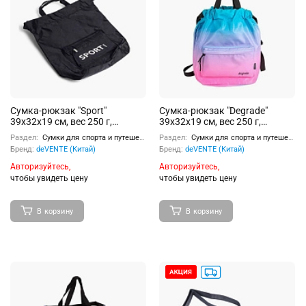
Сумка-рюкзак "Sport"
Сумка-рюкзак "Degrade"
39x32x19 см, вес 250 г,
39x32x19 см, вес 250 г,
плотный износостойкий
плотный износостойкий
Раздел:
Сумки для спорта и путешествий
Раздел:
Сумки для спорта и путешествий
полиэстер с
нейлон с
Бренд:
deVENTE (Китай)
Бренд:
deVENTE (Китай)
водоотталкивающей
водоотталкивающей
пропиткой и объемная
пропиткой, объемная печать,
Авторизуйтесь,
Авторизуйтесь,
печать, на утяжке, с ручками
на утяжке, с ручками и
чтобы увидеть цену
чтобы увидеть цену
и плечевыми лямками, с
плечевыми лямками, с
передним карманом на
передним карманом на
молнии, внутренний карман
молнии, на подкладе,
В корзину
В корзину
на липучке
внутренний карман на
липучке