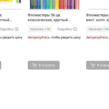
в.
Фломастеры 36 цв.
Фломастеры-
углый
классические, круглый
вент. колп. 
я упаковка
корпус, картонная упаковка
картонная у
Подробно
Подробно
Наличие:
<10
Наличие:
>10
ы увидеть цену
Авторизуйтесь,
чтобы увидеть цену
Авторизуйтесь,
В корзину
В корз