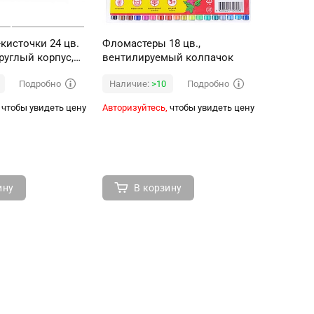
кисточки 24 цв.
Фломастеры 18 цв.,
Фломаст
круглый корпус,
вентилируемый колпачок
вентили
паковка
Подробно
Подробно
Наличие:
>10
Наличи
чтобы увидеть цену
Авторизуйтесь,
чтобы увидеть цену
Авторизуй
ину
В корзину
В 