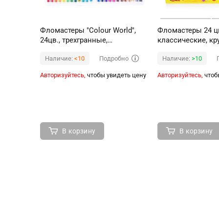
Фломастеры "Colour World",
Фломастеры 24 ц
24цв., трехгранные,
классические, кр
смываемые, блистер
корпус, картонна
Подробно
Наличие:
<10
Наличие:
>10
Авторизуйтесь,
чтобы увидеть цену
Авторизуйтесь,
чтоб
В корзину
В корзину