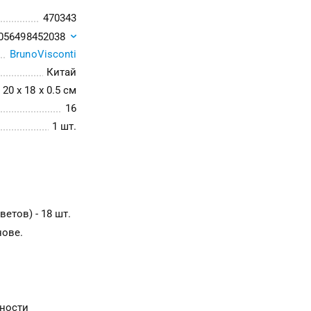
470343
056498452038
BrunoVisconti
Китай
20 x 18 x 0.5 см
16
1 шт.
етов) - 18 шт.
нове.
сности