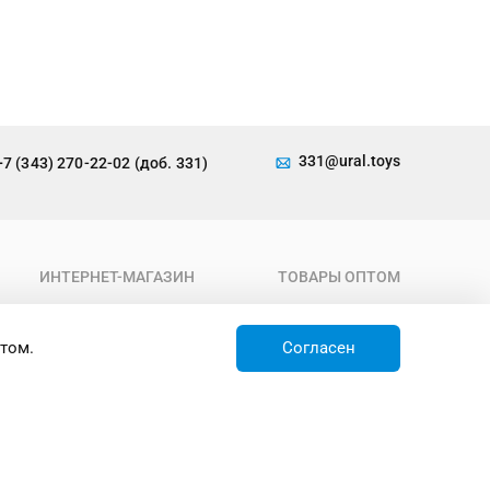
331@ural.toys
+7 (343) 270-22-02 (доб. 331)
ИНТЕРНЕТ-МАГАЗИН
ТОВАРЫ ОПТОМ
О компании
Каталог
Условия работы
Новинки
том.
Согласен
Доставка
Товары недели
Контакты
Товары по акции
Бренды