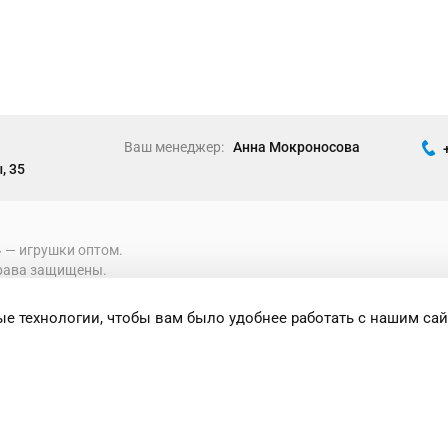
Ваш менеджер:
Анна Мокроносова
, 35
» ― игрушки оптом.
рава защищены.
е технологии, чтобы вам было удобнее работать с нашим сай
формация носит исключительно
 при каких условиях не является публичной
ениями Статьи 437 Гражданского кодекса
сти