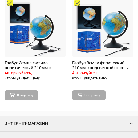
Глобус Земли физико-
Глобус Земли физический
политический 210мм с
210мм с подсветкой от сети
подсветкой от сети
Рельефный Классик
Авторизуйтесь,
Авторизуйтесь,
Рельефный Классик
чтобы увидеть цену
чтобы увидеть цену
В корзину
В корзину
ИНТЕРНЕТ-МАГАЗИН