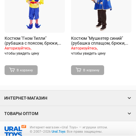
Костюм "Гном Тилли"
Костюм "Мушкетер синий"
(рубашка с поясом, брюки,
(рубашка сплащом, брюки,
башмачки, колпак, борода)
шляпа,шпага) размер 116-30
Авторизуйтесь,
Авторизуйтесь,
размер 128-64
чтобы увидеть цену
чтобы увидеть цену
В корзину
В корзину
ИНТЕРНЕТ-МАГАЗИН
ТОВАРЫ ОПТОМ
Интернет-магазин «Ural Toys» ― игрушки оптом.
© 2007–2026
Ural.Toys
Все права защищены.