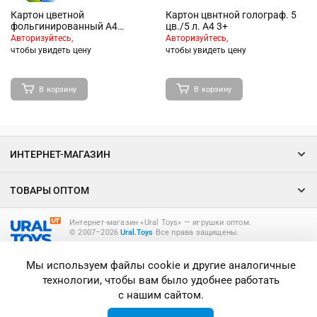
Картон цветной
Картон цвнтной голограф. 5
фольгинированный А4
цв./5 л. А4 3+
5цв."Волшебная лошадка"
Авторизуйтесь,
Авторизуйтесь,
чтобы увидеть цену
чтобы увидеть цену
В корзину
В корзину
ИНТЕРНЕТ-МАГАЗИН
ТОВАРЫ ОПТОМ
Интернет-магазин «Ural Toys» ― игрушки оптом.
© 2007–2026
Ural.Toys
Все права защищены.
ИГРУШКИ ОПТОМ
Мы используем файлы cookie и другие аналогичные
технологии, чтобы вам было удобнее работать
с нашим сайтом.