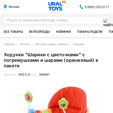
Москва
8 (800) 250-22-71
ИГРУШКИ ОПТОМ
ВСЕ ТОВАРЫ
ВЕЛОСИПЕДЫ
НОВИНКИ
ТОВАРЫ НЕДЕЛИ
ТО
Главная
Каталог
Детские товары, мебель
Ходунки
Ходунки "Шарики с цветочками" с
погремушками и шарами (оранжевый) в
пакете
Артикул:
902-C-4
Код:
340441