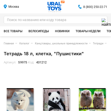
Москва
8 (800) 250-22-71
ИГРУШКИ ОПТОМ
ВСЕ ТОВАРЫ
ВЕЛОСИПЕДЫ
НОВИНКИ
ТОВАРЫ НЕДЕЛИ
ТО
Главная
Каталог
Канцтовары, школьные принадлежности
Тетради
Т
Тетрадь 18 л, клетка, "Пушистики"
Артикул:
59975
Код:
431212