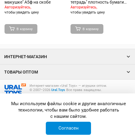
макушке" А5ф на скобе
тетрадь" плотность бумаги
80г/кв.м на скобе
Авторизуйтесь,
Авторизуйтесь,
скругл.углы
чтобы увидеть цену
чтобы увидеть цену
В корзину
В корзину
ИНТЕРНЕТ-МАГАЗИН
ТОВАРЫ ОПТОМ
Интернет-магазин «Ural Toys» ― игрушки оптом.
© 2007–2026
Ural.Toys
Все права защищены.
ИГРУШКИ ОПТОМ
Мы используем файлы cookie и другие аналогичные
технологии, чтобы вам было удобнее работать
с нашим сайтом.
Согласен