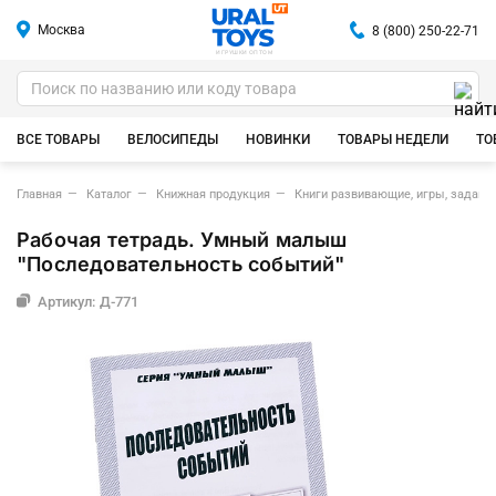
Москва
8 (800) 250-22-71
ИГРУШКИ ОПТОМ
ВСЕ ТОВАРЫ
ВЕЛОСИПЕДЫ
НОВИНКИ
ТОВАРЫ НЕДЕЛИ
ТО
Главная
Каталог
Книжная продукция
Книги развивающие, игры, задания
Рабочая тетрадь. Умный малыш
"Последовательность событий"
Артикул: Д-771