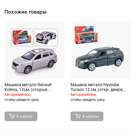
Похожие товары
Машина металл Renault
Машина металл Hyundai
Koleos, 12см, (открыв.
Tucson 12 см, (откр. двери,
двери,серебристый) инерц, в
багаж., черный) инер, в
Авторизуйтесь,
Авторизуйтесь,
коробке
коробке
чтобы увидеть цену
чтобы увидеть цену
В корзину
В корзину