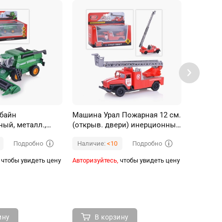
байн
Машина Урал Пожарная 12 см.
Машина 
ый, металл.,
(открыв. двери) инерционный
Реанима
и), инерц., в
механизм
коробке
Подробно
Подробно
Наличие:
<10
Наличи
чтобы увидеть цену
Авторизуйтесь,
чтобы увидеть цену
Авторизуй
ину
В корзину
В 