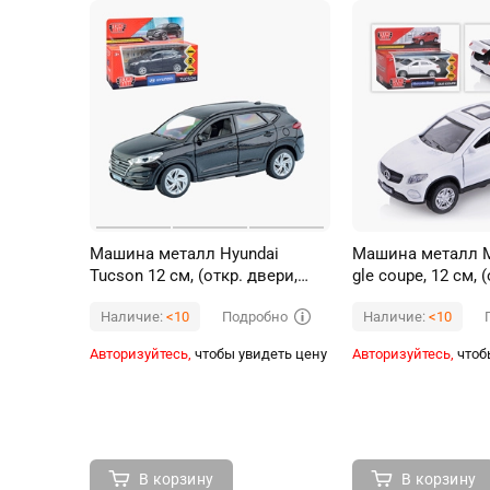
Машина металл Hyundai
Машина металл M
Tucson 12 см, (откр. двери,
gle coupe, 12 см, 
багаж., черный) инер, в
двери, белый) ин
Подробно
Наличие:
<10
Наличие:
<10
коробке
коробке
Авторизуйтесь,
чтобы увидеть цену
Авторизуйтесь,
чтоб
В корзину
В корзину