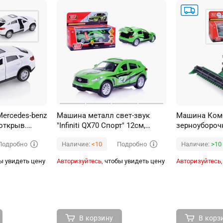
ercedes-benz
Машина металл свет-звук
Машина Ком
(открыв.
"Infiniti QX70 Спорт" 12см,
зерноуборочн
ерц, в
открываются двери, инерц.
(открыв. двер
Подробно
Подробно
Наличие:
<10
Наличие:
>10
коробке
ы увидеть цену
Авторизуйтесь,
чтобы увидеть цену
Авторизуйтесь,
В корзину
В корз