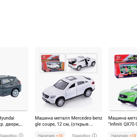
yundai
Машина металл Mercedes-benz
Машина мета
кр. двери,
gle coupe, 12 см, (открыв.
"Infiniti QX70
нер, в
двери, белый) инерц, в
открываются
Подробно
Подробно
Наличие:
<10
Наличие:
<10
коробке