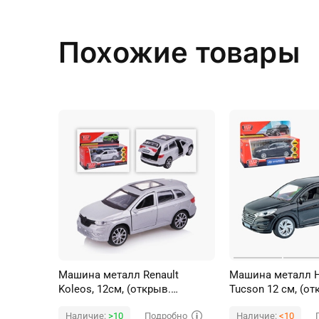
Похожие товары
Машина металл Renault
Машина металл H
Koleos, 12см, (открыв.
Tucson 12 см, (от
двери,серебристый) инерц, в
багаж., черный) и
Подробно
Наличие:
>10
Наличие:
<10
коробке
коробке