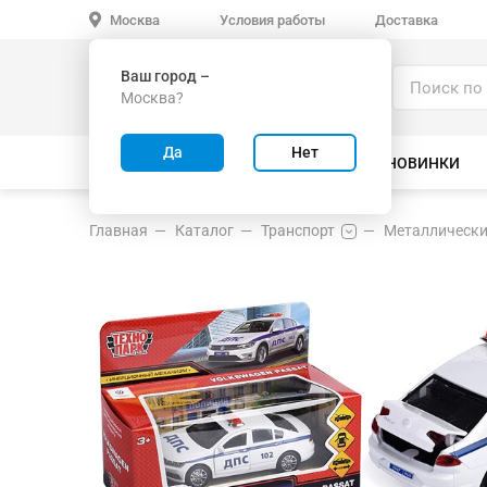
Условия работы
Доставка
Москва
Ваш город –
Каталог
Москва?
ИГРУШКИ ОПТОМ
Да
Нет
ВСЕ ТОВАРЫ
ВЕЛОСИПЕДЫ
НОВИНКИ
Главная
Каталог
Транспорт
Металлически