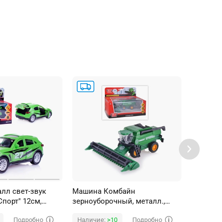
лл свет-звук
Машина Комбайн
Машина 
 Спорт" 12см,
зерноуборочный, металл.,
(открыв
 двери, инерц.
(открыв. двери), инерц., в
механи
Подробно
Подробно
Наличие:
>10
Наличи
коробке