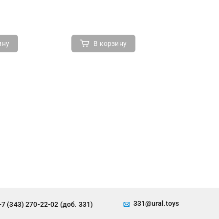
ину
В корзину
В 
331@ural.toys
+7 (343) 270-22-02 (доб. 331)