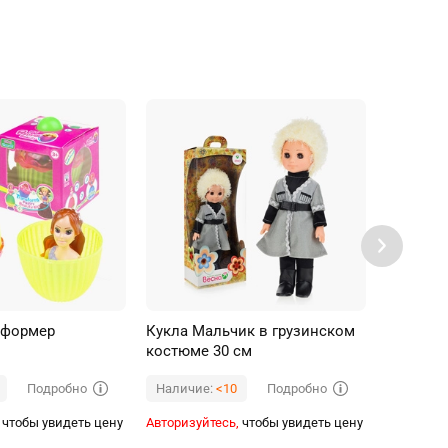
нсформер
Кукла Мальчик в грузинском
Кукла в 
костюме 30 см
Подробно
Подробно
Наличие:
<10
Наличи
чтобы увидеть цену
Авторизуйтесь,
чтобы увидеть цену
Авторизуй