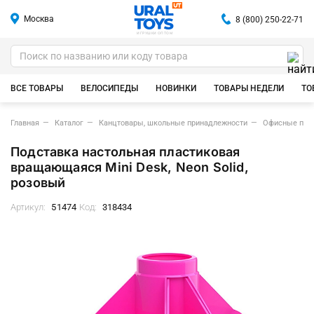
Москва
8 (800) 250-22-71
ИГРУШКИ ОПТОМ
ВСЕ ТОВАРЫ
ВЕЛОСИПЕДЫ
НОВИНКИ
ТОВАРЫ НЕДЕЛИ
ТО
Главная
Каталог
Канцтовары, школьные принадлежности
Офисные при
Подставка настольная пластиковая
вращающаяся Mini Desk, Neon Solid,
розовый
Артикул:
51474
Код:
318434