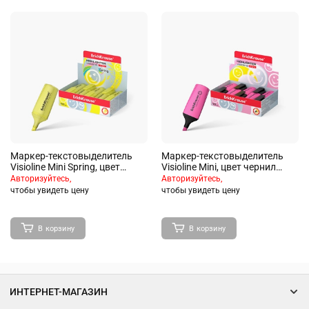
Маркер-текстовыделитель
Маркер-текстовыделитель
Visioline Mini Spring, цвет
Visioline Mini, цвет чернил
чернил желтый
розовый
Авторизуйтесь,
Авторизуйтесь,
чтобы увидеть цену
чтобы увидеть цену
В корзину
В корзину
ИНТЕРНЕТ-МАГАЗИН