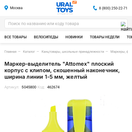
Москва
8 (800) 250-22-71
ИГРУШКИ ОПТОМ
ВСЕ ТОВАРЫ
ВЕЛОСИПЕДЫ
НОВИНКИ
ТОВАРЫ НЕДЕЛИ
ТО
Главная
Каталог
Канцтовары, школьные принадлежности
Маркеры, фл
Маркер-выделитель "Attomex" плоский
корпус с клипом, скошенный наконечник,
ширина линии 1-5 мм, желтый
Артикул:
5045800
Код:
462674