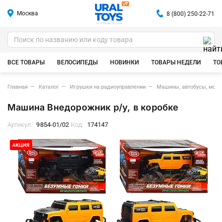
Москва
8 (800) 250-22-71
ИГРУШКИ ОПТОМ
ВСЕ ТОВАРЫ
ВЕЛОСИПЕДЫ
НОВИНКИ
ТОВАРЫ НЕДЕЛИ
ТО
Главная
Каталог
Игрушки на радиоуправлении
Машины, автобусы, мот
Машина Внедорожник р/у, в коробке
Артикул:
9854-01/02
Код:
174147