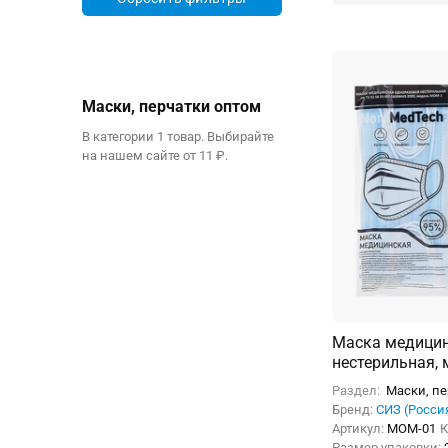
Маски, перчатки оптом
В категории 1 товар. Выбирайте
на нашем сайте от 11 ₽.
Маска медицин
нестерильная, 
упаковке 5шт)
Раздел:
Маски, п
Бренд:
СИЗ (Росси
Артикул:
МОМ-01
К
Размер упаковки: