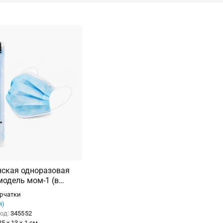
ская одноразовая
модель мом-1 (в
ерчатки
я)
од:
345552
25 x 13 x 1 см