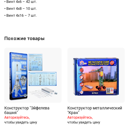
• Винт 4х6 – 42 шт.
• Винт 4х8 – 10 шт.
• Винт 4х16 – 7 шт.
• Винт 4х20 – 3 шт.
• Винт 4х35 – 1 шт.
• Гайка – 60 шт.
Похожие товары
Состоит из металла и пластика.
Соответствует требованиям безопасности и стандартам качества
продукции.
Для детей от 6 до 10 лет.
Конструктор "Эйфелева
Конструктор металлический
башня"
"Кран"
Авторизуйтесь,
Авторизуйтесь,
чтобы увидеть цену
чтобы увидеть цену