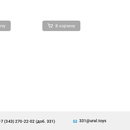
ину
В корзину
В 
331@ural.toys
+7 (343) 270-22-02 (доб. 331)