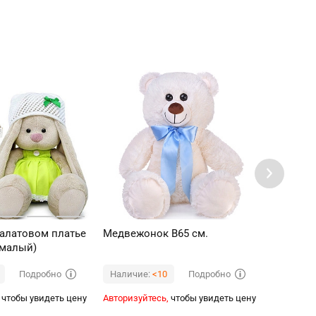
салатовом платье
Медвежонок В65 см.
Зайка Ja
(малый)
платье в
см, в ко
Подробно
Подробно
Наличие:
<10
Наличи
чтобы увидеть цену
Авторизуйтесь,
чтобы увидеть цену
Авторизуй