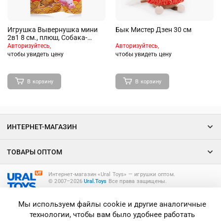
Игрушка Вывернушка мини
Бык Мистер Дзен 30 см
2в1 8 см., плюш, Собака-
Свинья, слепой пакетик
Авторизуйтесь,
Авторизуйтесь,
чтобы увидеть цену
чтобы увидеть цену
В корзину
В корзину
ИНТЕРНЕТ-МАГАЗИН
ТОВАРЫ ОПТОМ
Интернет-магазин «Ural Toys» ― игрушки оптом.
© 2007–2026
Ural.Toys
Все права защищены.
ИГРУШКИ ОПТОМ
Мы используем файлы cookie и другие аналогичные
технологии, чтобы вам было удобнее работать