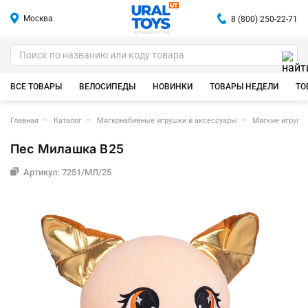
Москва
8 (800) 250-22-71
ИГРУШКИ ОПТОМ
ВСЕ ТОВАРЫ
ВЕЛОСИПЕДЫ
НОВИНКИ
ТОВАРЫ НЕДЕЛИ
ТО
Главная
Каталог
Мягконабивные игрушки и аксессуары
Мягкие игрушк
Пес Милашка В25
Артикул: 7251/МЛ/25