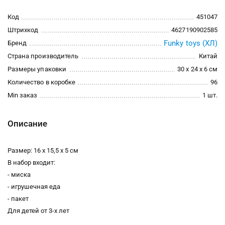
Код
451047
Штрихкод
4627190902585
Funky toys (ХЛ)
Бренд
Страна производитель
Китай
Размеры упаковки
30 x 24 x 6 см
Количество в коробке
96
Min заказ
1 шт.
Описание
Размер: 16 х 15,5 х 5 см
В набор входит:
- миска
- игрушечная еда
- пакет
Для детей от 3-х лет