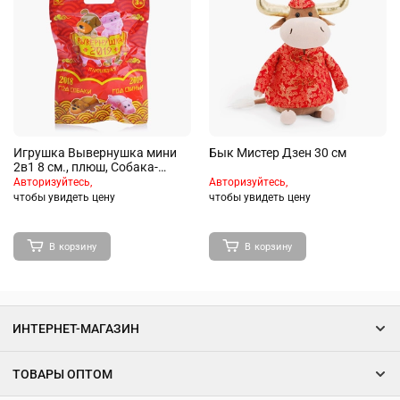
Игрушка Вывернушка мини
Бык Мистер Дзен 30 см
2в1 8 см., плюш, Собака-
Свинья, слепой пакетик
Авторизуйтесь,
Авторизуйтесь,
чтобы увидеть цену
чтобы увидеть цену
В корзину
В корзину
ИНТЕРНЕТ-МАГАЗИН
ТОВАРЫ ОПТОМ