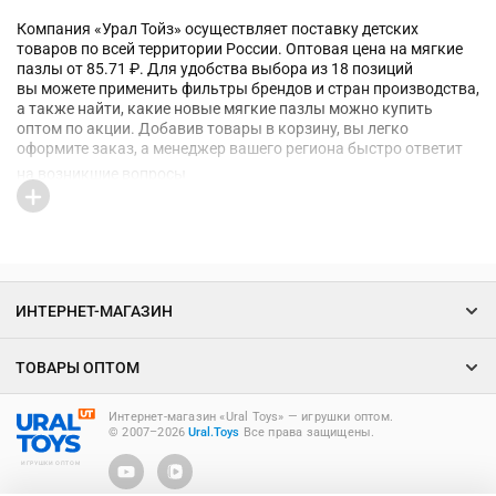
Компания «Урал Тойз» осуществляет поставку детских
товаров по всей территории России. Оптовая цена на мягкие
пазлы от 85.71 ₽. Для удобства выбора из 18 позиций
вы можете применить фильтры брендов и стран производства,
а также найти, какие новые мягкие пазлы можно купить
оптом по акции. Добавив товары в корзину, вы легко
оформите заказ, а менеджер вашего региона быстро ответит
на возникшие вопросы
ИНТЕРНЕТ-МАГАЗИН
ТОВАРЫ ОПТОМ
Интернет-магазин «Ural Toys» ― игрушки оптом.
© 2007–2026
Ural.Toys
Все права защищены.
ИГРУШКИ ОПТОМ