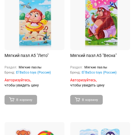
Мягкий пазл А5 "Лето"
Мягкий пазл А5 "Весна"
Раздел:
Мягкие пазлы
Раздел:
Мягкие пазлы
Бренд:
El`BaSco toys (Россия)
Бренд:
El`BaSco toys (Россия)
Авторизуйтесь,
Авторизуйтесь,
чтобы увидеть цену
чтобы увидеть цену
В корзину
В корзину