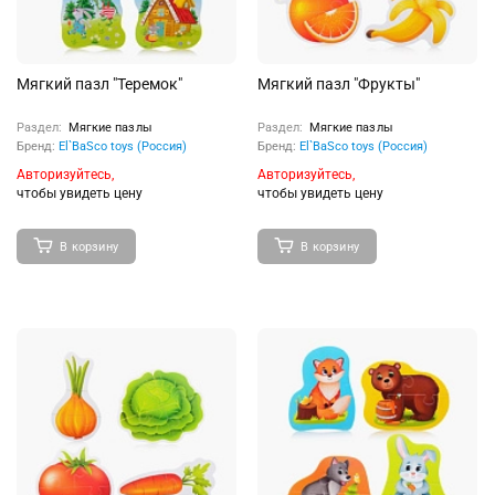
Мягкий пазл "Теремок"
Мягкий пазл "Фрукты"
Раздел:
Мягкие пазлы
Раздел:
Мягкие пазлы
Бренд:
El`BaSco toys (Россия)
Бренд:
El`BaSco toys (Россия)
Авторизуйтесь,
Авторизуйтесь,
чтобы увидеть цену
чтобы увидеть цену
В корзину
В корзину