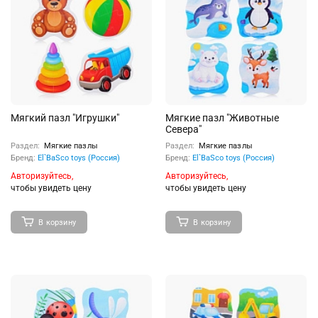
Мягкий пазл "Игрушки"
Мягкие пазл "Животные
Севера"
Раздел:
Мягкие пазлы
Раздел:
Мягкие пазлы
Бренд:
El`BaSco toys (Россия)
Бренд:
El`BaSco toys (Россия)
Авторизуйтесь,
Авторизуйтесь,
чтобы увидеть цену
чтобы увидеть цену
В корзину
В корзину