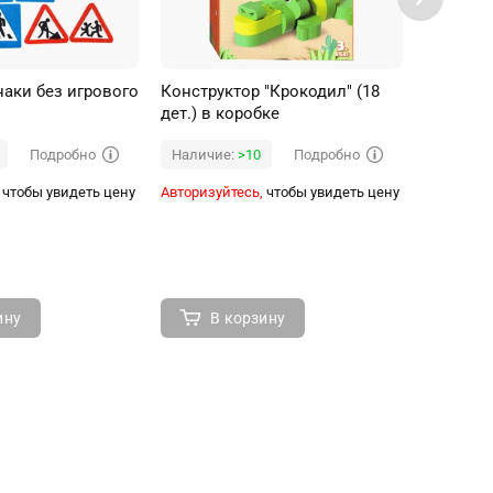
аки без игрового
Конструктор "Крокодил" (18
Конструк
дет.) в коробке
дет.) в 
Подробно
Подробно
Наличие:
>10
Наличи
чтобы увидеть цену
Авторизуйтесь,
чтобы увидеть цену
Авторизуй
ину
В корзину
В 