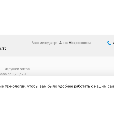
Ваш менеджер:
Анна Мокроносова
, 35
» ― игрушки оптом.
рава защищены.
е технологии, чтобы вам было удобнее работать с нашим сай
формация носит исключительно
 при каких условиях не является публичной
ениями Статьи 437 Гражданского кодекса
сти