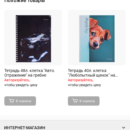
Похожие товары
Тетрадь 48л. клетка "Авто.
Тетрадь 40л. клетка
Отражение" на гребне
"Любопытный щенок" на
гребне
Авторизуйтесь,
Авторизуйтесь,
чтобы увидеть цену
чтобы увидеть цену
В корзину
В корзину
ИНТЕРНЕТ-МАГАЗИН