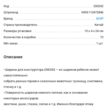
Код
233242
Штрихкод
6933110472846
КНР
Бренд
Страна производитель
Китай
Размеры упаковки
15 x 4 x 24 см
Количество в коробке
72
Min заказ
1 шт.
Описание
• Шарики для конструктора ONOIES — из шариков ребенок может
самостоятельно
собрать разных героев и сказочных животных: гусеницу, снеговика,
птичку и т.д.
• Поверхность шариков немного липкая, как и основание
некоторых аксессуаров:
хвостики, ушки, глазки, лапки и т.д. Именно благодаря этому