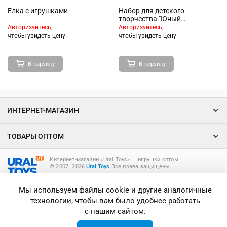
Елка с игрушками
Набор для детского
творчества "Юный
фантазёр"в коробке
Авторизуйтесь,
Авторизуйтесь,
чтобы увидеть цену
чтобы увидеть цену
В корзину
В корзину
ИНТЕРНЕТ-МАГАЗИН
ТОВАРЫ ОПТОМ
Интернет-магазин «Ural Toys» ― игрушки оптом.
© 2007–2026
Ural.Toys
Все права защищены.
ИГРУШКИ ОПТОМ
Мы используем файлы cookie и другие аналогичные
технологии, чтобы вам было удобнее работать
с нашим сайтом.