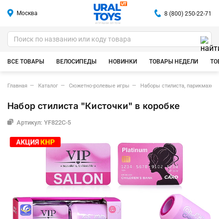
Москва
8 (800) 250-22-71
ИГРУШКИ ОПТОМ
ВСЕ ТОВАРЫ
ВЕЛОСИПЕДЫ
НОВИНКИ
ТОВАРЫ НЕДЕЛИ
ТО
Главная
Каталог
Сюжетно-ролевые игры
Наборы стилиста, парикмахер
Набор стилиста "Кисточки" в коробке
Артикул: YF822C-5