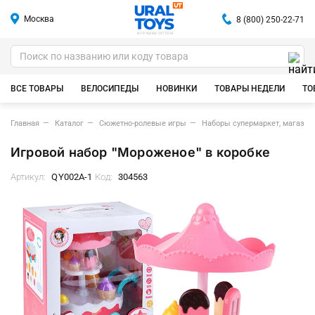
Москва
8 (800) 250-22-71
ИГРУШКИ ОПТОМ
ВСЕ ТОВАРЫ
ВЕЛОСИПЕДЫ
НОВИНКИ
ТОВАРЫ НЕДЕЛИ
ТО
Главная
Каталог
Сюжетно-ролевые игры
Наборы супермаркет, магазин
Игровой набор "Мороженое" в коробке
Артикул:
QY002A-1
Код:
304563