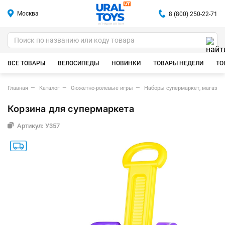
Москва
8 (800) 250-22-71
ИГРУШКИ ОПТОМ
ВСЕ ТОВАРЫ
ВЕЛОСИПЕДЫ
НОВИНКИ
ТОВАРЫ НЕДЕЛИ
ТО
Главная
Каталог
Сюжетно-ролевые игры
Наборы супермаркет, магазин
Корзина для супермаркета
Артикул: У357