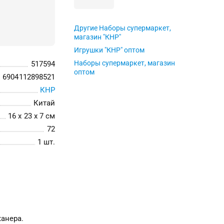
Другие Наборы супермаркет,
магазин "КНР"
Игрушки "КНР" оптом
Наборы супермаркет, магазин
517594
оптом
6904112898521
КНР
Китай
16 x 23 x 7 см
72
1 шт.
канера.