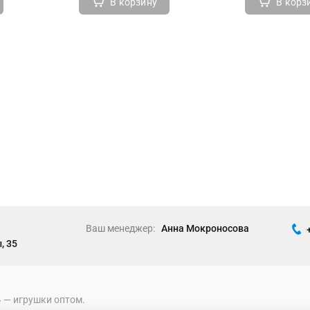
В корзину
В корз
Ваш менеджер:
Анна Мокроносова
, 35
» ― игрушки оптом.