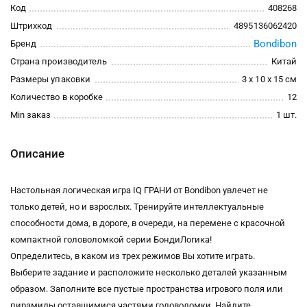
Код
408268
Штрихкод
4895136062420
Bondibon
Бренд
Страна производитель
Китай
Размеры упаковки
3 x 10 x 15 см
Количество в коробке
12
Min заказ
1 шт.
Описание
Настольная логическая игра IQ ГРАНИ от Bondibon увлечет не
только детей, но и взрослых. Тренируйте интеллектуальные
способности дома, в дороге, в очереди, на перемене с красочной
компактной головоломкой серии БондиЛогика!
Определитесь, в каком из трех режимов Вы хотите играть.
Выберите задание и расположите несколько деталей указанным
образом. Заполните все пустые пространства игрового поля или
пирамиды оставшимися частями головоломки. Найдите