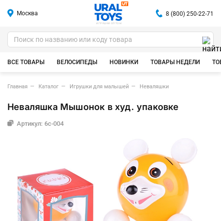
Москва
8 (800) 250-22-71
ИГРУШКИ ОПТОМ
ВСЕ ТОВАРЫ
ВЕЛОСИПЕДЫ
НОВИНКИ
ТОВАРЫ НЕДЕЛИ
ТО
Главная
Каталог
Игрушки для малышей
Неваляшки
Неваляшка Мышонок в худ. упаковке
Артикул: 6с-004