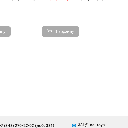
ину
В корзину
В 
331@ural.toys
+7 (343) 270-22-02 (доб. 331)