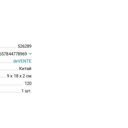
526289
657844778969
deVENTE
Китай
9 x 18 x 2 см
120
1 шт.