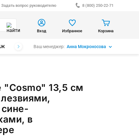
Задать вопрос руководителю
8 (800) 250-22-71
Вход
Избранное
Корзина
Ваш менеджер:
Анна Мокроносова
АЖ
БРЕНДЫ
 "Cosmo" 13,5 см
 лезвиями,
 сине-
ами, в
ере