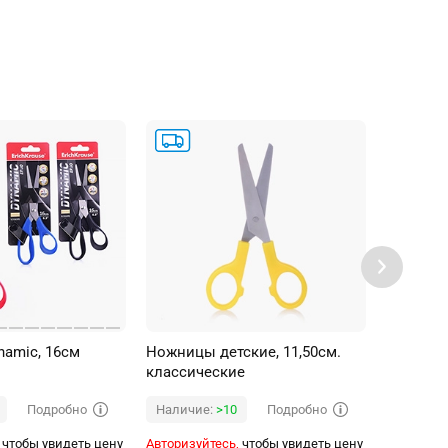
amic, 16см
Ножницы детские, 11,50см.
Ножницы
классические
"Attomex
пластик
Подробно
Подробно
Наличие:
>10
Наличи
кольца, 
чтобы увидеть цену
Авторизуйтесь,
чтобы увидеть цену
Авторизуй