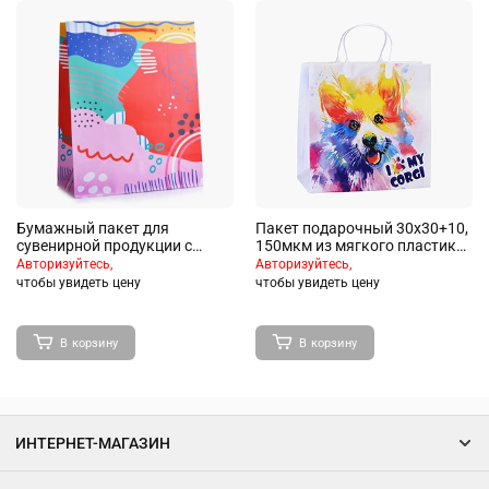
Бумажный пакет для
Пакет подарочный 30х30+10,
сувенирной продукции с
150мкм из мягкого пластика
ламинацией, с шириной
"Корги" ламинированный
Авторизуйтесь,
Авторизуйтесь,
основания 26 cм, плотность
чтобы увидеть цену
чтобы увидеть цену
бумаги 140 г/м2 /
26*32,4*12,7см.
В корзину
В корзину
ИНТЕРНЕТ-МАГАЗИН