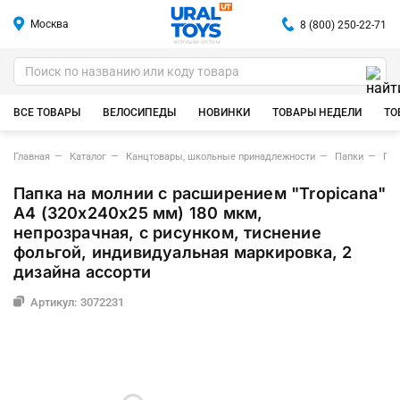
Москва
8 (800) 250-22-71
ИГРУШКИ ОПТОМ
ВСЕ ТОВАРЫ
ВЕЛОСИПЕДЫ
НОВИНКИ
ТОВАРЫ НЕДЕЛИ
ТО
Главная
Каталог
Канцтовары, школьные принадлежности
Папки
Пап
Папка на молнии с расширением "Tropicana"
A4 (320x240х25 мм) 180 мкм,
непрозрачная, с рисунком, тиснение
фольгой, индивидуальная маркировка, 2
дизайна ассорти
Артикул: 3072231