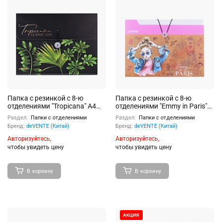
Папка с резинкой с 8-ю
Папка с резинкой с 8-ю
отделениями "Tropicana" A4
отделениями "Emmy in Paris"
(328x235x16 мм) 600 мкм,
A4 (330x240x16 мм) 600 мкм,
Раздел:
Папки с отделениями
Раздел:
Папки с отделениями
фактура "песок" с рисунком,
фактура крафт-имитация с
Бренд:
deVENTE (Китай)
Бренд:
deVENTE (Китай)
тиснение фольгой,
рисунком, тиснение фольгой,
внутренние карманы 140
внутренние карманы 140
Авторизуйтесь,
Авторизуйтесь,
мкм, индивидуальная
мкм, индивидуальная
чтобы увидеть цену
чтобы увидеть цену
упаковка
упаковка
В корзину
В корзину