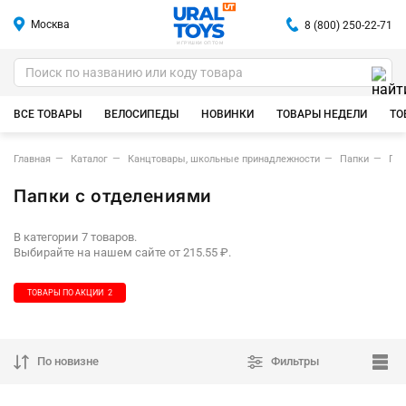
Москва
8 (800) 250-22-71
ИГРУШКИ ОПТОМ
ВСЕ ТОВАРЫ
ВЕЛОСИПЕДЫ
НОВИНКИ
ТОВАРЫ НЕДЕЛИ
ТО
Главная
Каталог
Канцтовары, школьные принадлежности
Папки
Пап
Папки с отделениями
В категории 7 товаров.
Выбирайте на нашем сайте от 215.55 ₽.
ТОВАРЫ ПО АКЦИИ
2
По новизне
Фильтры