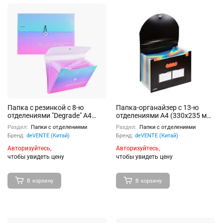
Папка с резинкой с 8-ю
Папка-органайзер с 13-ю
отделениями "Degrade" A4
отделениями A4 (330x235 мм)
(328x235x16 мм) 600 мкм,
700 мкм, разделители 130
Раздел:
Папки с отделениями
Раздел:
Папки с отделениями
фактура "песок" с рисунком
мкм, черная с цветными
Бренд:
deVENTE (Китай)
Бренд:
deVENTE (Китай)
разделителями, с клапаном
на резинке, индивидуальная
Авторизуйтесь,
Авторизуйтесь,
упаковка
чтобы увидеть цену
чтобы увидеть цену
В корзину
В корзину