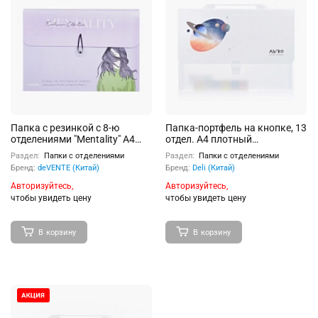
Папка с резинкой с 8-ю
Папка-портфель на кнопке, 13
отделениями "Mentality" A4
отдел. A4 плотный
(328x235x16 мм) 600 мкм,
полипропилен, ассорти
Раздел:
Папки с отделениями
Раздел:
Папки с отделениями
фактура "песок" с рисунком,
Бренд:
deVENTE (Китай)
Бренд:
Deli (Китай)
внутренние карманы 140
мкм, индивидуальная
Авторизуйтесь,
Авторизуйтесь,
упаковка
чтобы увидеть цену
чтобы увидеть цену
В корзину
В корзину