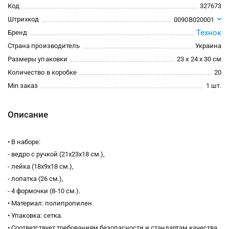
Код
327673
Штрихкод
0090B020001
Технок
Бренд
Страна производитель
Украина
Размеры упаковки
23 x 24 x 30 см
Количество в коробке
20
Min заказ
1 шт.
Описание
• В наборе:
- ведро с ручкой (21х23х18 см.),
- лейка (18х9х18 см.),
- лопатка (26 см.),
- 4 формочки (8-10 см.).
• Материал: полипропилен.
• Упаковка: сетка.
• Соответствует требованиям безопасности и стандартам качества