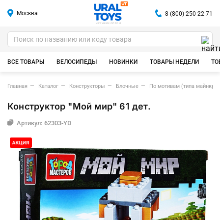
Москва
8 (800) 250-22-71
ИГРУШКИ ОПТОМ
ВСЕ ТОВАРЫ
ВЕЛОСИПЕДЫ
НОВИНКИ
ТОВАРЫ НЕДЕЛИ
ТО
Главная
Каталог
Конструкторы
Блочные
По мотивам (типа майнкраф
Конструктор "Мой мир" 61 дет.
Артикул: 62303-YD