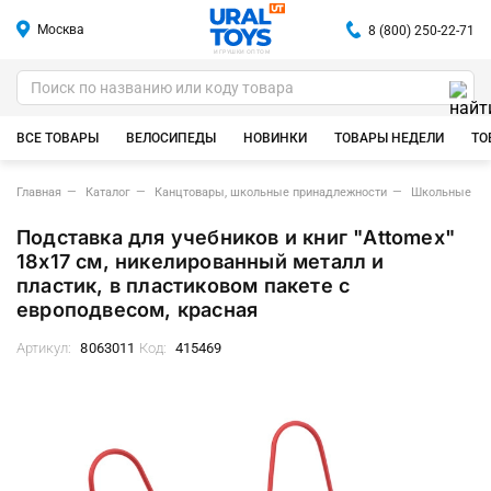
Москва
8 (800) 250-22-71
ИГРУШКИ ОПТОМ
ВСЕ ТОВАРЫ
ВЕЛОСИПЕДЫ
НОВИНКИ
ТОВАРЫ НЕДЕЛИ
ТО
Главная
Каталог
Канцтовары, школьные принадлежности
Школьные пр
Подставка для учебников и книг "Attomex"
18x17 см, никелированный металл и
пластик, в пластиковом пакете с
европодвесом, красная
Артикул:
8063011
Код:
415469