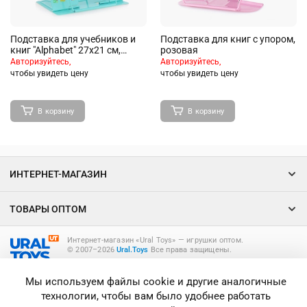
Подставка для учебников и
Подставка для книг с упором,
книг "Alphabet" 27x21 см,
розовая
металлическая окрашенная,
Авторизуйтесь,
Авторизуйтесь,
вес 600 г, вертикальная, с
чтобы увидеть цену
чтобы увидеть цену
противоскользящими
ножками, с полноцветным
рисунком, в пластиковом
В корзину
В корзину
пакете с европодвесом
ИНТЕРНЕТ-МАГАЗИН
ТОВАРЫ ОПТОМ
Интернет-магазин «Ural Toys» ― игрушки оптом.
© 2007–2026
Ural.Toys
Все права защищены.
ИГРУШКИ ОПТОМ
Мы используем файлы cookie и другие аналогичные
технологии, чтобы вам было удобнее работать