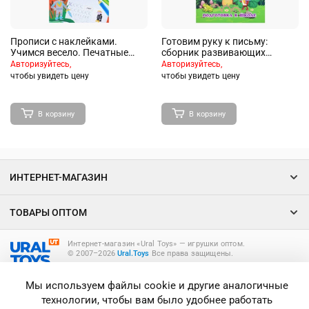
Прописи с наклейками.
Готовим руку к письму:
Учимся весело. Печатные
сборник развивающих
буквы. 21*29,7см. 24 стр.
заданий для дошкольников с
Авторизуйтесь,
Авторизуйтесь,
наклейками
чтобы увидеть цену
чтобы увидеть цену
В корзину
В корзину
ИНТЕРНЕТ-МАГАЗИН
ТОВАРЫ ОПТОМ
Интернет-магазин «Ural Toys» ― игрушки оптом.
© 2007–2026
Ural.Toys
Все права защищены.
ИГРУШКИ ОПТОМ
Мы используем файлы cookie и другие аналогичные
технологии, чтобы вам было удобнее работать