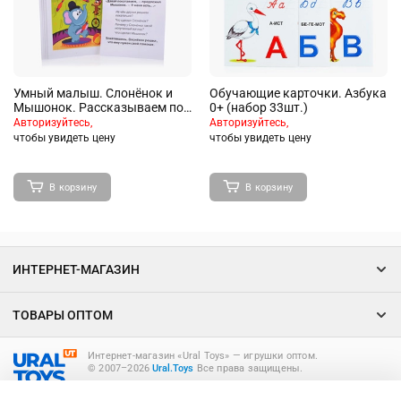
Умный малыш. Слонёнок и
Обучающие карточки. Азбука
Мышонок. Рассказываем по
0+ (набор 33шт.)
картинкам. Набор карточек
Авторизуйтесь,
Авторизуйтесь,
для детей. \ Фролова Т.Ю.
чтобы увидеть цену
чтобы увидеть цену
В корзину
В корзину
ИНТЕРНЕТ-МАГАЗИН
ТОВАРЫ ОПТОМ
Интернет-магазин «Ural Toys» ― игрушки оптом.
© 2007–2026
Ural.Toys
Все права защищены.
ИГРУШКИ ОПТОМ