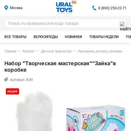
Москва
8 (800) 250-22-71
ИГРУШКИ ОПТОМ
ВСЕ ТОВАРЫ
ВЕЛОСИПЕДЫ
НОВИНКИ
ТОВАРЫ НЕДЕЛИ
ТО
Главная
Каталог
Детское творчество
Рисование, роспись, витражи
Набор "Творческая мастерская""Зайка"в
коробке
Артикул: K39